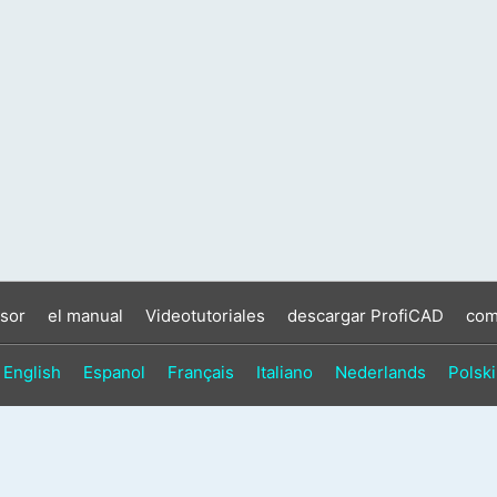
sor
el manual
Videotutoriales
descargar ProfiCAD
com
English
Espanol
Français
Italiano
Nederlands
Polski