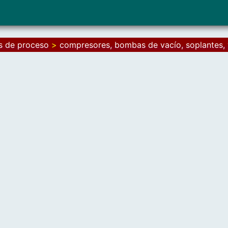
as de proceso
>
compresores, bombas de vacío, soplantes, 