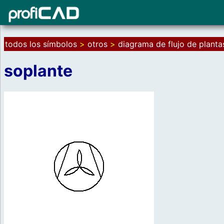
todos los símbolos
>
otros
>
diagrama de flujo de plant
soplante