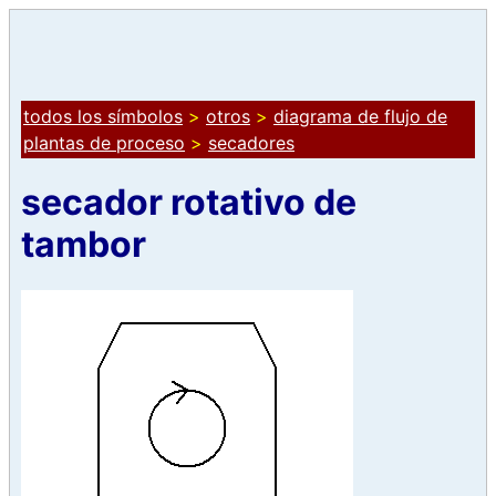
todos los símbolos
>
otros
>
diagrama de flujo de
plantas de proceso
>
secadores
secador rotativo de
tambor