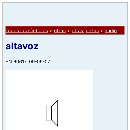
todos los símbolos
>
otros
>
otras piezas
>
audio
altavoz
EN 60617: 09-09-07