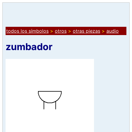
todos los símbolos
>
otros
>
otras piezas
>
audio
zumbador