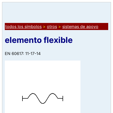
todos los símbolos
>
otros
>
sistemas de apoyo
elemento flexible
EN 60617: 11-17-14