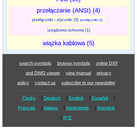
przełączanie (ANSI) (4)
przełączniki i styczniki (3)
przełączniki (2)
urządzenia ochronne (1)
wiązka kablowa (5)
search symbols
browse symbols
online DXF
and DWG viewer
view manual
privacy
policy
contact us
subscribe to our newsletter
Česky
|
Deutsch
|
English
|
Español
|
Français
|
Italiano
|
Nederlands
|
Română
|
中文