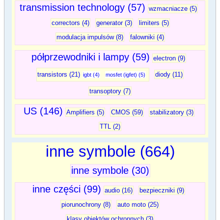
transmission technology (57)
wzmacniacze (5)
correctors (4)
generator (3)
limiters (5)
modulacja impulsów (8)
falowniki (4)
półprzewodniki i lampy (59)
electron (9)
transistors (21)
diody (11)
igbt (4)
mosfet (igfet) (5)
transoptory (7)
US (146)
Amplifiers (5)
CMOS (59)
stabilizatory (3)
TTL (2)
inne symbole (664)
inne symbole (30)
inne części (99)
audio (16)
bezpieczniki (9)
piorunochrony (8)
auto moto (25)
klasy obiektów ochronnych (3)