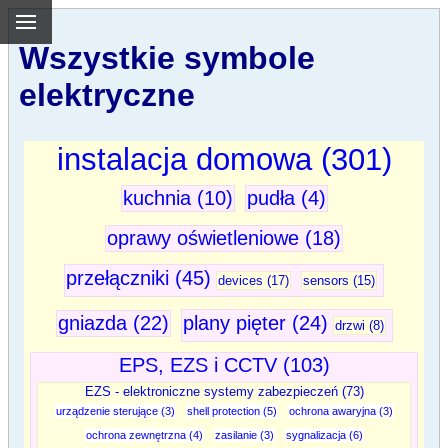
Wszystkie symbole
elektryczne
instalacja domowa (301)
kuchnia (10)
pudła (4)
oprawy oświetleniowe (18)
przełączniki (45)
devices (17)
sensors (15)
gniazda (22)
plany pięter (24)
drzwi (8)
EPS, EZS i CCTV (103)
EZS - elektroniczne systemy zabezpieczeń (73)
urządzenie sterujące (3)
shell protection (5)
ochrona awaryjna (3)
ochrona zewnętrzna (4)
zasilanie (3)
sygnalizacja (6)