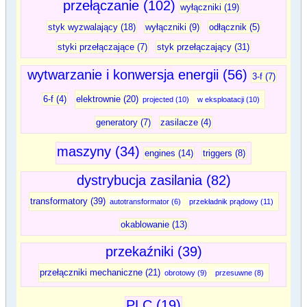
przełączanie (102)
wyłączniki (19)
styk wyzwalający (18)
wyłączniki (9)
odłącznik (5)
styki przełączające (7)
styk przełączający (31)
wytwarzanie i konwersja energii (56)
3-f (7)
6-f (4)
elektrownie (20)
projected (10)
w eksploatacji (10)
generatory (7)
zasilacze (4)
maszyny (34)
engines (14)
triggers (8)
dystrybucja zasilania (82)
transformatory (39)
autotransformator (6)
przekładnik prądowy (11)
okablowanie (13)
przekaźniki (39)
przełączniki mechaniczne (21)
obrotowy (9)
przesuwne (8)
PLC (19)