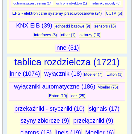
ochrona przestrzenna (14)
ochrona obiektów (1)
nadajniki, moduły (8)
EPS - elektroniczne systemy przeciwpożarowe (24)
CCTV (6)
KNX-EIB (39)
jednostki bazowe (9)
sensors (16)
interfaces (3)
other (1)
aktorzy (10)
inne (31)
tablica rozdzielcza (1721)
inne (1074)
wyłącznik (18)
Moeller (7)
Eaton (3)
wyłączniki automatyczne (186)
Moeller (76)
Eaton (19)
oez (25)
przekaźniki - styczniki (10)
signals (17)
szyny zbiorcze (9)
przełączniki (9)
clamps (18)
Inels (19)
Moeller (6)