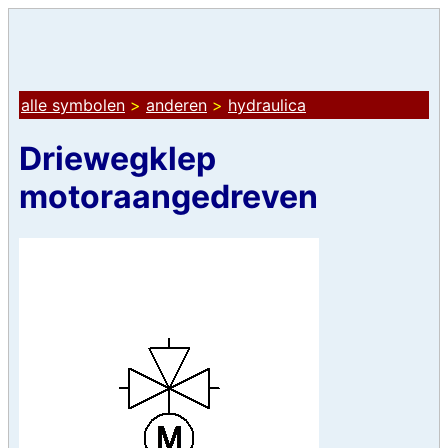
alle symbolen
>
anderen
>
hydraulica
Driewegklep
motoraangedreven