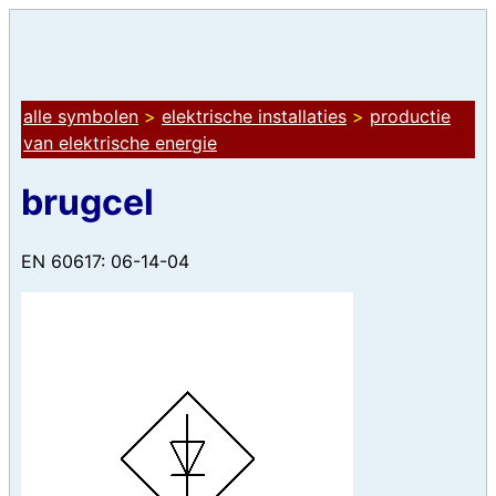
alle symbolen
>
elektrische installaties
>
productie
van elektrische energie
brugcel
EN 60617: 06-14-04