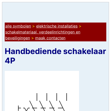
alle symbolen
>
elektrische installaties
>
schakelmateriaal, verdeelinrichtingen en
beveiligingen
>
maak contacten
Handbediende schakelaar
4P