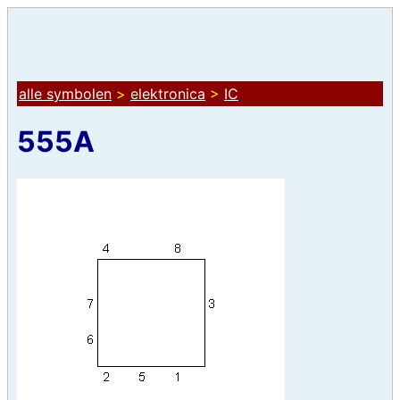
alle symbolen
>
elektronica
>
IC
555A