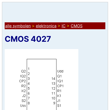
alle symbolen
>
elektronica
>
IC
>
CMOS
CMOS 4027