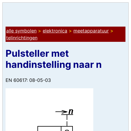
alle symbolen
>
elektronica
>
meetapparatuur
>
telinrichtingen
Pulsteller met
handinstelling naar n
EN 60617: 08-05-03