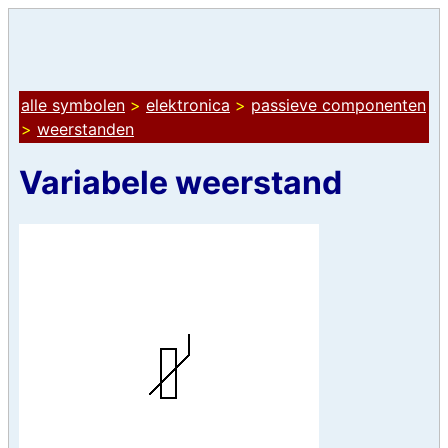
alle symbolen
>
elektronica
>
passieve componenten
>
weerstanden
Variabele weerstand