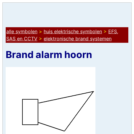
alle symbolen
>
huis elektrische symbolen
>
EFS,
SAS en CCTV
>
elektronische brand systemen
Brand alarm hoorn