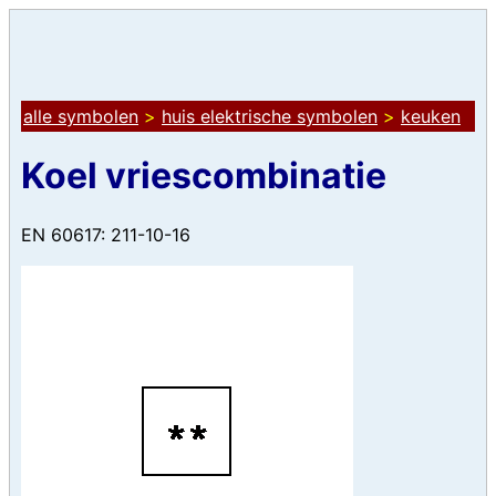
alle symbolen
>
huis elektrische symbolen
>
keuken
Koel vriescombinatie
EN 60617: 211-10-16