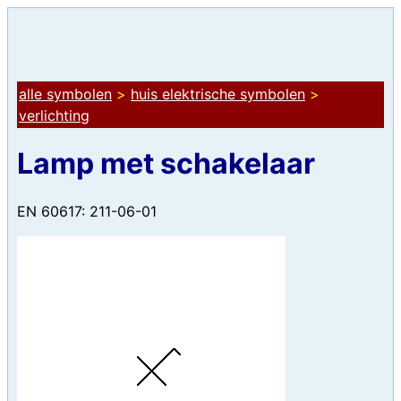
alle symbolen
>
huis elektrische symbolen
>
verlichting
Lamp met schakelaar
EN 60617: 211-06-01