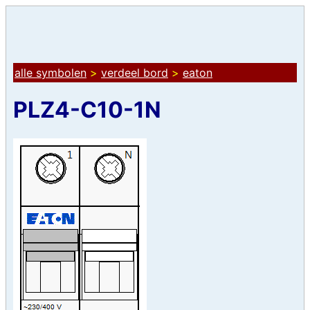
alle symbolen
>
verdeel bord
>
eaton
PLZ4-C10-1N