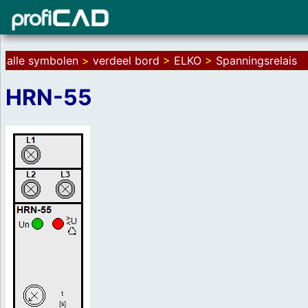
alle symbolen
>
verdeel bord
>
ELKO
>
Spanningsrelais
HRN-55