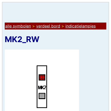
alle symbolen
>
verdeel bord
>
indicatielampjes
MK2_RW