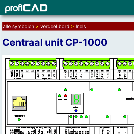
alle symbolen
>
verdeel bord
>
Inels
Centraal unit CP-1000