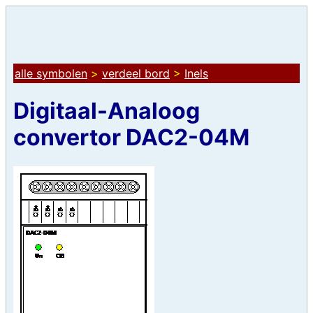
alle symbolen
>
verdeel bord
>
Inels
Digitaal-Analoog
convertor DAC2-04M