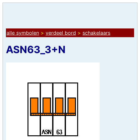
alle symbolen
>
verdeel bord
>
schakelaars
ASN63_3+N