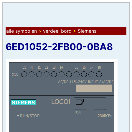
alle symbolen
>
verdeel bord
>
Siemens
6ED1052-2FB00-0BA8