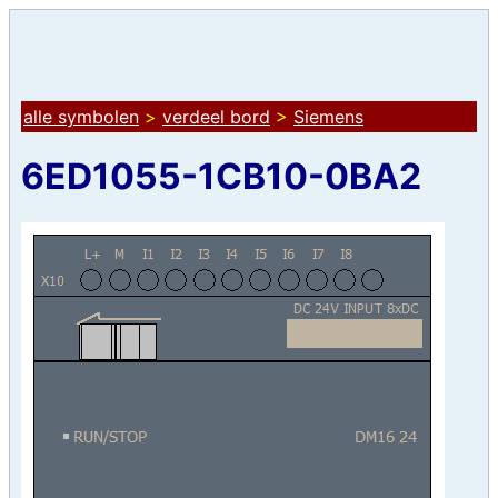
alle symbolen
>
verdeel bord
>
Siemens
6ED1055-1CB10-0BA2