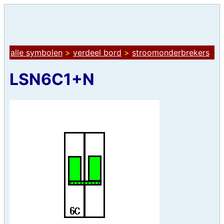
alle symbolen
>
verdeel bord
>
stroomonderbrekers
LSN6C1+N