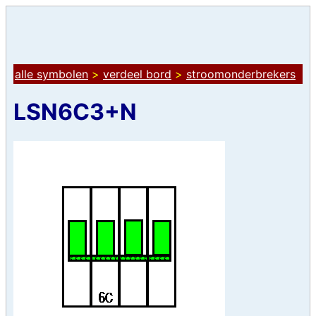
alle symbolen
>
verdeel bord
>
stroomonderbrekers
LSN6C3+N