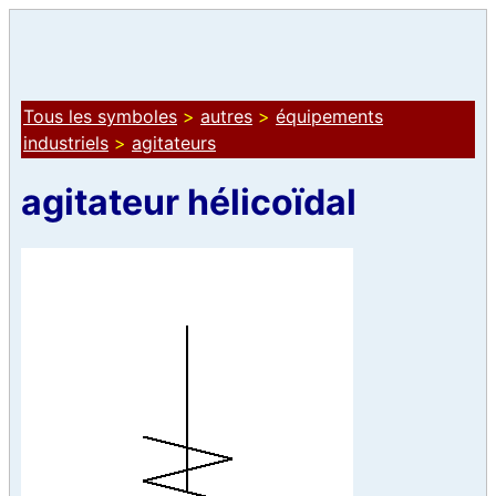
Tous les symboles
>
autres
>
équipements
industriels
>
agitateurs
agitateur hélicoïdal