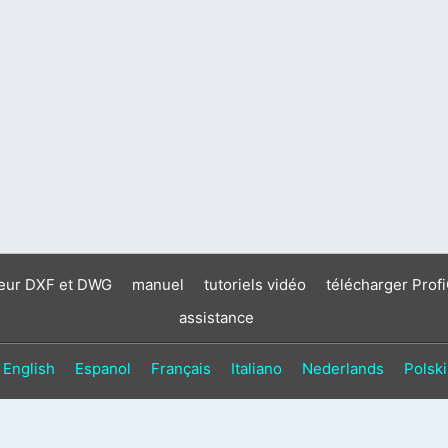
neur DXF et DWG
manuel
tutoriels vidéo
télécharger Prof
assistance
English
Espanol
Français
Italiano
Nederlands
Polski