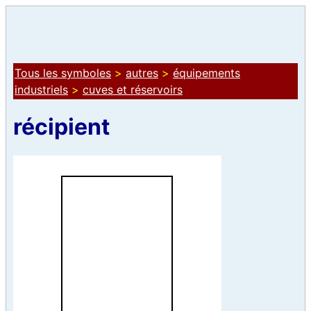
Tous les symboles
>
autres
>
équipements
industriels
>
cuves et réservoirs
récipient