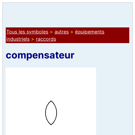
Tous les symboles
>
autres
>
équipements
industriels
>
raccords
compensateur