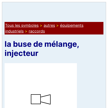
Tous les symboles
>
autres
>
équipements
industriels
>
raccords
la buse de mélange,
injecteur