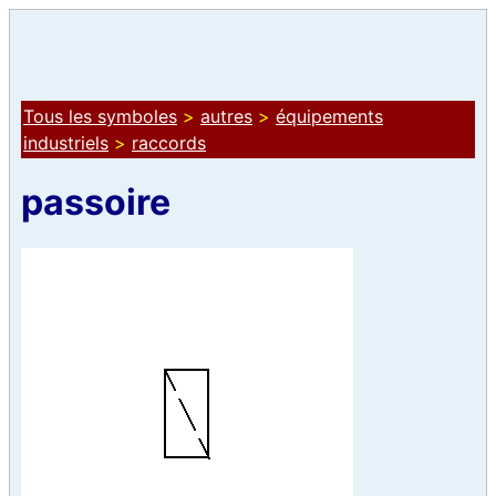
Tous les symboles
>
autres
>
équipements
industriels
>
raccords
passoire