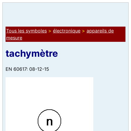
Tous les symboles
>
électronique
>
appareils de
mesure
tachymètre
EN 60617: 08-12-15