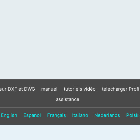
neur DXF et DWG
manuel
tutoriels vidéo
télécharger Prof
assistance
English
Espanol
Français
Italiano
Nederlands
Polski