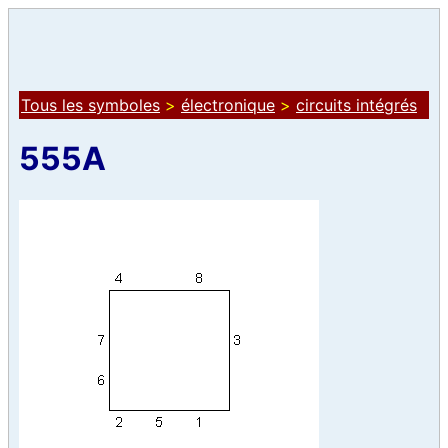
Tous les symboles
>
électronique
>
circuits intégrés
555A