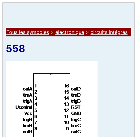
Tous les symboles
>
électronique
>
circuits intégrés
558