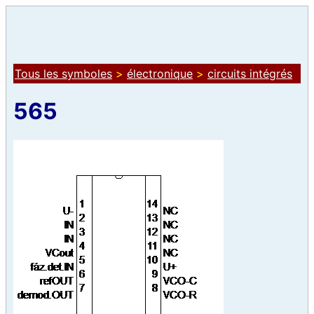
Tous les symboles
>
électronique
>
circuits intégrés
565