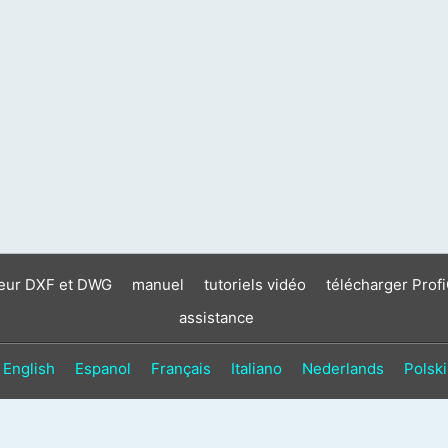
neur DXF et DWG
manuel
tutoriels vidéo
télécharger Prof
assistance
English
Espanol
Français
Italiano
Nederlands
Polski