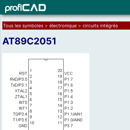
Tous les symboles
>
électronique
>
circuits intégrés
AT89C2051