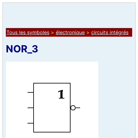
Tous les symboles
>
électronique
>
circuits intégrés
NOR_3