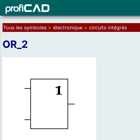
Tous les symboles
>
électronique
>
circuits intégrés
OR_2