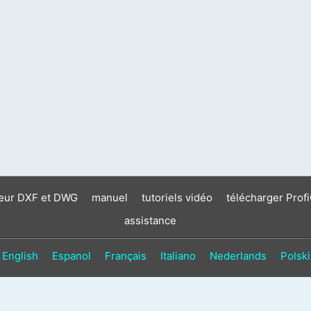
neur DXF et DWG
manuel
tutoriels vidéo
télécharger Prof
assistance
English
Espanol
Français
Italiano
Nederlands
Polski