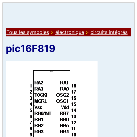
Tous les symboles
>
électronique
>
circuits intégrés
pic16F819