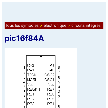
Tous les symboles
>
électronique
>
circuits intégrés
pic16f84A