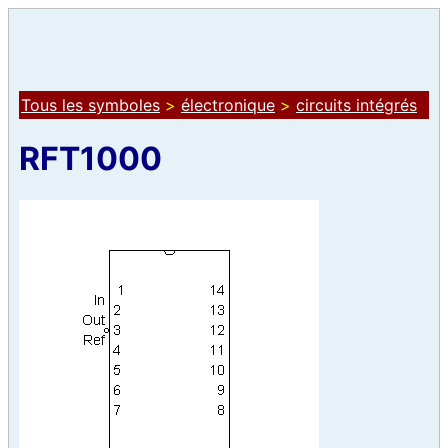
Tous les symboles
>
électronique
>
circuits intégrés
RFT1000