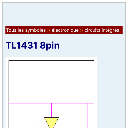
Tous les symboles
>
électronique
>
circuits intégrés
TL1431 8pin