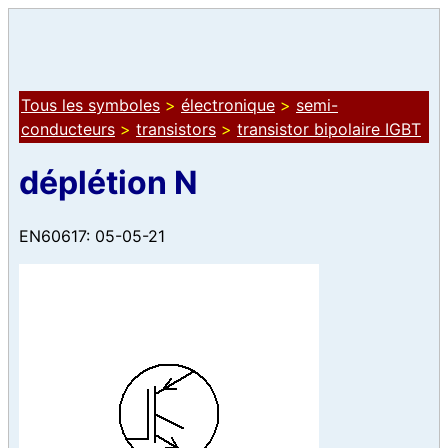
Tous les symboles
>
électronique
>
semi-
conducteurs
>
transistors
>
transistor bipolaire IGBT
déplétion N
EN60617: 05-05-21