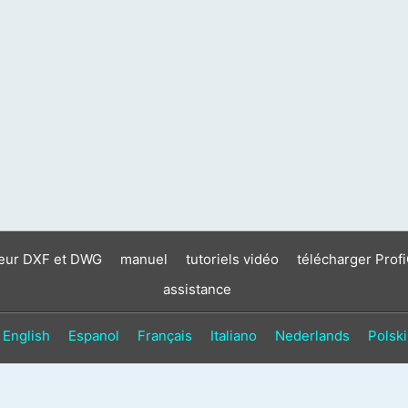
neur DXF et DWG
manuel
tutoriels vidéo
télécharger Prof
assistance
English
Espanol
Français
Italiano
Nederlands
Polski