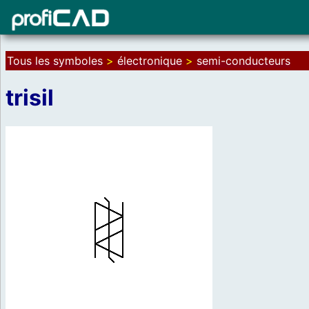
Tous les symboles
>
électronique
>
semi-conducteurs
trisil