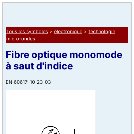
Tous les symboles
>
électronique
>
technologie
micro-ondes
Fibre optique monomode
à saut d'indice
EN 60617: 10-23-03