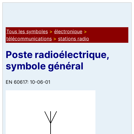
Tous les symboles
>
électronique
>
télécommunications
>
stations radio
Poste radioélectrique,
symbole général
EN 60617: 10-06-01