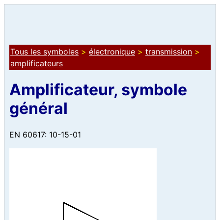
Tous les symboles
>
électronique
>
transmission
>
amplificateurs
Amplificateur, symbole
général
EN 60617: 10-15-01