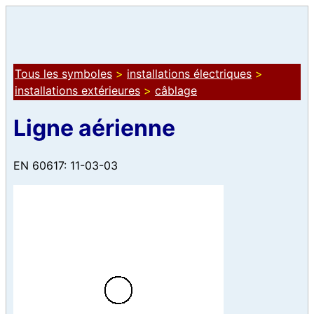
Tous les symboles
>
installations électriques
>
installations extérieures
>
câblage
Ligne aérienne
EN 60617: 11-03-03